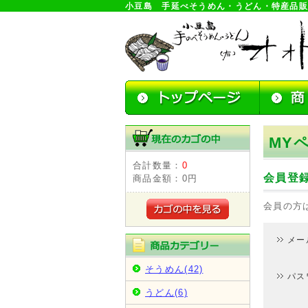
小豆島 手延べそうめん・うどん・特産品
MY
合計数量：
0
会員登
商品金額：
0円
会員の方
メー
そうめん(42)
パス
うどん(6)