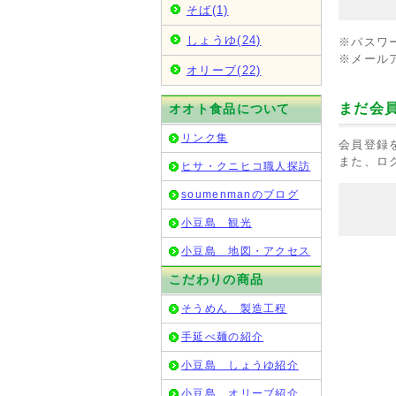
そば(1)
しょうゆ(24)
※パスワ
※メール
オリーブ(22)
まだ会
オオト食品について
リンク集
会員登録
また、ロ
ヒサ・クニヒコ職人探訪
soumenmanのブログ
小豆島 観光
小豆島 地図・アクセス
こだわりの商品
そうめん 製造工程
手延べ麺の紹介
小豆島 しょうゆ紹介
小豆島 オリーブ紹介