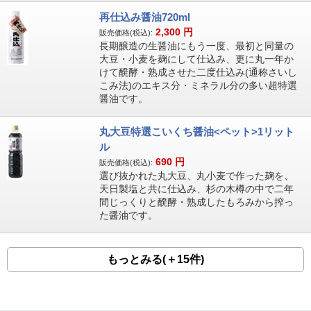
再仕込み醤油720ml
2,300
円
販売価格(税込):
長期醸造の生醤油にもう一度、最初と同量の
大豆・小麦を麹にして仕込み、更に丸一年か
けて醗酵・熟成させた二度仕込み(通称さいし
こみ法)のエキス分・ミネラル分の多い超特選
醤油です。
丸大豆特選こいくち醤油<ペット>1リット
ル
690
円
販売価格(税込):
選び抜かれた丸大豆、丸小麦で作った麹を、
天日製塩と共に仕込み、杉の木樽の中で二年
間じっくりと醗酵・熟成したもろみから搾っ
た醤油です。
もっとみる(＋15件)