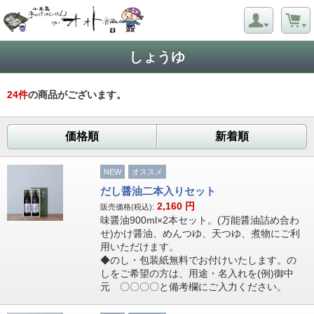
しょうゆ
24
件
の商品がございます。
価格順
新着順
NEW
オススメ
だし醤油二本入りセット
2,160
円
販売価格(税込):
味醤油900ml×2本セット。(万能醤油詰め合わ
せ)かけ醤油、めんつゆ、天つゆ、煮物にご利
用いただけます。
◆のし・包装紙無料でお付けいたします。の
しをご希望の方は、用途・名入れを(例)御中
元 〇〇〇〇と備考欄にご入力ください。