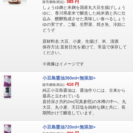
385
円
販売価格(税込):
しょうゆ麹と米麹を国産丸大豆生揚げしょう
ゆに、香川県産米で醸造した純米酒と共に仕
込み、醗酵熟成させた美味しい食べるしょう
ゆの実です。ご飯、生野菜、焼き魚、冷奴に
どうぞ
原材料名:大豆、小麦、生揚げ、米、清酒
保存方法:直射日光を避けて、常温で保存して
ください。
※画像はイメージです
小豆島醤油360ml<無添加>
410
円
販売価格(税込):
純正小豆島醤油は、醤油作りには、古来から
最高と云われている
直径深さ共約2m(写真参照)の木樽の中へ、丸
大豆、丸小麦、天日塩を純粋な麹と共に、長
期間かけて醸造しています。
小豆島醤油720ml<無添加>