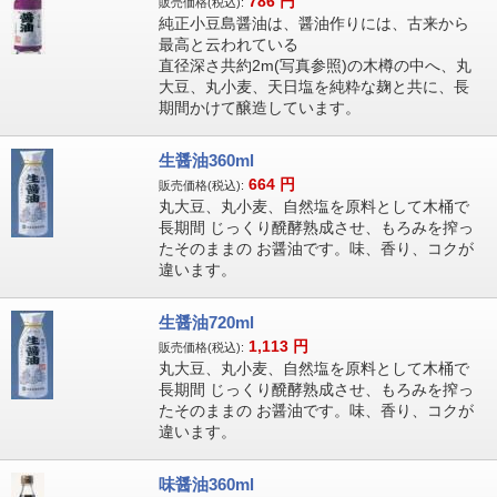
786
円
販売価格(税込):
純正小豆島醤油は、醤油作りには、古来から
最高と云われている
直径深さ共約2m(写真参照)の木樽の中へ、丸
大豆、丸小麦、天日塩を純粋な麹と共に、長
期間かけて醸造しています。
生醤油360ml
664
円
販売価格(税込):
丸大豆、丸小麦、自然塩を原料として木桶で
長期間 じっくり醗酵熟成させ、もろみを搾っ
たそのままの お醤油です。味、香り、コクが
違います。
生醤油720ml
1,113
円
販売価格(税込):
丸大豆、丸小麦、自然塩を原料として木桶で
長期間 じっくり醗酵熟成させ、もろみを搾っ
たそのままの お醤油です。味、香り、コクが
違います。
味醤油360ml