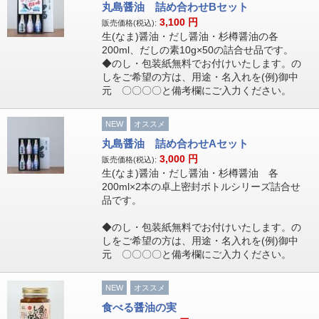
丸島醤油 詰め合わせBセット
3,100
円
販売価格(税込):
生(なま)醤油・だし醤油・杉樽醤油の各
200ml、だしの素10g×50の詰合せ品です。
◆のし・包装紙無料でお付けいたします。の
しをご希望の方は、用途・名入れを(例)御中
元 〇〇〇〇と備考欄にご入力ください。
NEW
オススメ
丸島醤油 詰め合わせAセット
3,000
円
販売価格(税込):
生(なま)醤油・だし醤油・杉樽醤油 各
200ml×2本の卓上密封ボトルシリーズ詰合せ
品です。
◆のし・包装紙無料でお付けいたします。の
しをご希望の方は、用途・名入れを(例)御中
元 〇〇〇〇と備考欄にご入力ください。
NEW
オススメ
食べる醤油の実