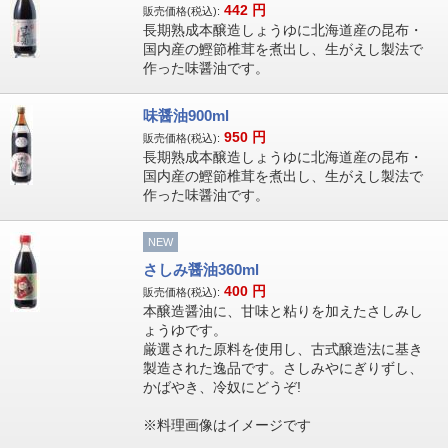
442
円
販売価格(税込):
長期熟成本醸造しょうゆに北海道産の昆布・
国内産の鰹節椎茸を煮出し、生がえし製法で
作った味醤油です。
味醤油900ml
950
円
販売価格(税込):
長期熟成本醸造しょうゆに北海道産の昆布・
国内産の鰹節椎茸を煮出し、生がえし製法で
作った味醤油です。
NEW
さしみ醤油360ml
400
円
販売価格(税込):
本醸造醤油に、甘味と粘りを加えたさしみし
ょうゆです。
厳選された原料を使用し、古式醸造法に基き
製造された逸品です。さしみやにぎりずし、
かばやき、冷奴にどうぞ!
※料理画像はイメージです