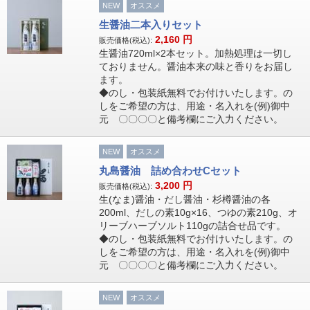
NEW
オススメ
生醤油二本入りセット
2,160
円
販売価格(税込):
生醤油720ml×2本セット。加熱処理は一切し
ておりません。醤油本来の味と香りをお届し
ます。
◆のし・包装紙無料でお付けいたします。の
しをご希望の方は、用途・名入れを(例)御中
元 〇〇〇〇と備考欄にご入力ください。
NEW
オススメ
丸島醤油 詰め合わせCセット
3,200
円
販売価格(税込):
生(なま)醤油・だし醤油・杉樽醤油の各
200ml、だしの素10g×16、つゆの素210g、オ
リーブハーブソルト110gの詰合せ品です。
◆のし・包装紙無料でお付けいたします。の
しをご希望の方は、用途・名入れを(例)御中
元 〇〇〇〇と備考欄にご入力ください。
NEW
オススメ