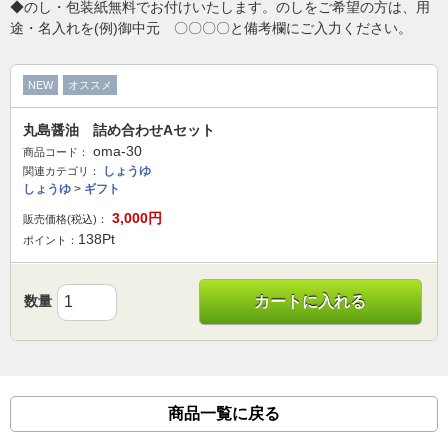
◆のし・包装紙無料でお付けいたします。のしをご希望の方は、用
途・名入れを(例)御中元 〇〇〇〇と備考欄にご入力ください。
NEW
オススメ
丸島醤油 詰め合わせAセット
oma-30
商品コード：
しょうゆ
関連カテゴリ：
しょうゆ
>
ギフト
3,000
円
販売価格(税込)：
138
Pt
ポイント：
数量
カートに入れる
商品一覧に戻る