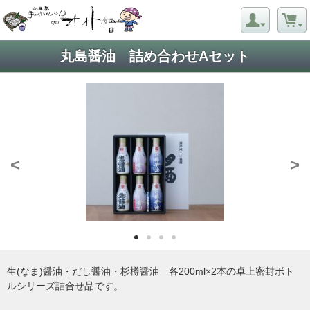
丸島醤油 詰め合わせAセット
<
>
生(なま)醤油・だし醤油・杉樽醤油 各200ml×2本の卓上密封ボト
ルシリーズ詰合せ品です。