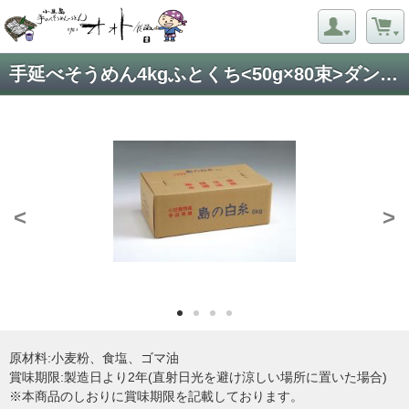
手延べそうめん4kgふとくち<50g×80束>ダンボール箱
<
>
原材料:小麦粉、食塩、ゴマ油
賞味期限:製造日より2年(直射日光を避け涼しい場所に置いた場合)
※本商品のしおりに賞味期限を記載しております。