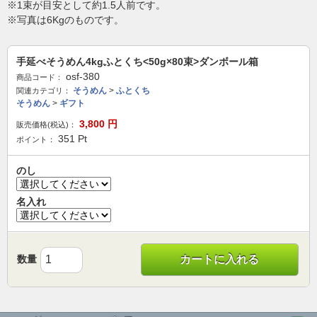
※1束が目安として約1.5人前です。
※写真は6Kgのものです。
手延べそうめん4kgふとくち<50g×80束>ダンボール箱
osf-380
商品コード：
そうめん
>
ふとくち
関連カテゴリ：
そうめん
>
ギフト
3,800
円
販売価格(税込)：
351
Pt
ポイント：
のし
名入れ
数量
カートに入れる