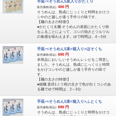
手延べそうめん5束入りかたくり
400
円
販売価格(税込):
そうめんは、熟成にじっくりと時間をかけコ
シやのど越しが違う手作りの味です。
【麺の太さの特徴!】
●かたくり太麺:そうめんの表面にかたくり粉
をふることによって、コシの強さとツルツル
の食感を味わえます。ゆで時間は、4～5分
手延べそうめん5束<箱入り>ほそくち
690
円
販売価格(税込):
本商品においしいそうめんレシピをご用意し
ました。そうめんは、熟成にじっくりと時間
をかけコシやのど越しが違う手作りの味で
す。
【麺の太さの特徴!】
●細麺:直径1ミリ程の太さで色が白くコシのあ
る麺でゆで時間は、2～3分
手延べそうめん5束<箱入り>ふとくち
690
円
販売価格(税込):
そうめんは、熟成にじっくりと時間をかけコ