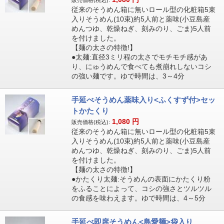
販売価格(税込):
従来のそうめん箱に無いロール型の化粧箱5束
入りそうめん(10束)約5人前と薬味(小豆島産
めんつゆ、乾燥ねぎ、刻みのり、ごま)5人前
を付けました。
【麺の太さの特徴!】
●太麺:直径3ミリ程の太さでモチモチ感があ
り、にゅうめんで食べても煮崩れしないコシ
の強い麺です。ゆで時間は、3～4分
手延べそうめん薬味入り<ふくすず付>セッ
トかたくり
1,080
円
販売価格(税込):
従来のそうめん箱に無いロール型の化粧箱5束
入りそうめん(10束)約5人前と薬味(小豆島産
めんつゆ、乾燥ねぎ、刻みのり、ごま)5人前
を付けました。
【麺の太さの特徴!】
●かたくり太麺:そうめんの表面にかたくり粉
をふることによって、コシの強さとツルツル
の食感を味わえます。ゆで時間は、4～5分
手延べ即席そうめん<島愛麺>袋入り