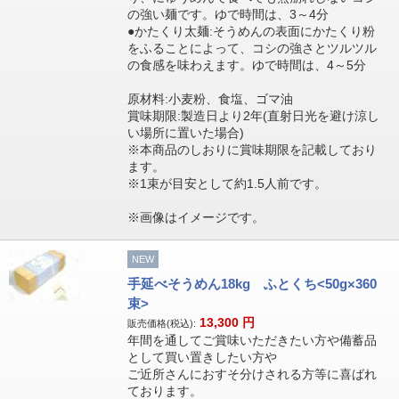
の強い麺です。ゆで時間は、3～4分
●かたくり太麺:そうめんの表面にかたくり粉
をふることによって、コシの強さとツルツル
の食感を味わえます。ゆで時間は、4～5分
原材料:小麦粉、食塩、ゴマ油
賞味期限:製造日より2年(直射日光を避け涼し
い場所に置いた場合)
※本商品のしおりに賞味期限を記載しており
ます。
※1束が目安として約1.5人前です。
※画像はイメージです。
NEW
手延べそうめん18kg ふとくち<50g×360
束>
13,300
円
販売価格(税込):
年間を通してご賞味いただきたい方や備蓄品
として買い置きしたい方や
ご近所さんにおすそ分けされる方等に喜ばれ
ております。