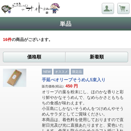
単品
16
件
の商品がございます。
価格順
新着順
NEW
オススメ
限定品
手延べオリーブそうめん5束入り
450
円
販売価格(税込):
オリーブの葉を粉末にし、ほのかな香りと彩
り鮮やかなそうめんで、なめらかさともちも
ちの食感が味わえます。
小豆島にしかないそうめんをつけめんやそう
めんサラダとしてご賞味ください。
本商品は、着色料を使用しておりますので直
射日光及び光に直接あたりますと、変色いた
します。色落ち防止のためクラフト紙に入れ