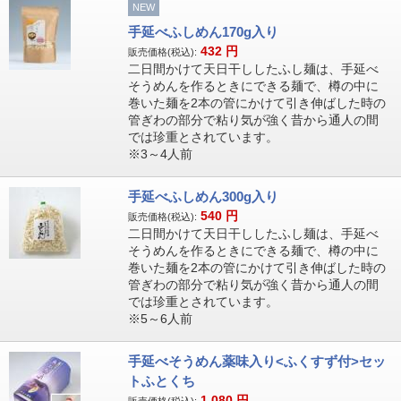
NEW
手延べふしめん170g入り
432
円
販売価格(税込):
二日間かけて天日干ししたふし麺は、手延べ
そうめんを作るときにできる麺で、樽の中に
巻いた麺を2本の管にかけて引き伸ばした時の
管ぎわの部分で粘り気が強く昔から通人の間
では珍重とされています。
※3～4人前
手延べふしめん300g入り
540
円
販売価格(税込):
二日間かけて天日干ししたふし麺は、手延べ
そうめんを作るときにできる麺で、樽の中に
巻いた麺を2本の管にかけて引き伸ばした時の
管ぎわの部分で粘り気が強く昔から通人の間
では珍重とされています。
※5～6人前
手延べそうめん薬味入り<ふくすず付>セッ
トふとくち
1,080
円