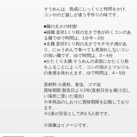
そうめんは、熟成にじっくりと時間をかけ、
コシやのど越しが違う手作りの味です。
■麺の太さの特徴!
●細麺:直径1ミリ程の太さで色が白くコシのあ
る麺でゆで時間は、1分半～2分
●太麺:直径3ミリ程の太さでモチモチ感があ
り、にゅうめんで食べても煮崩れしないコシ
の強い麺です。ゆで時間は、3～4分
●かたくり太麺:そうめんの表面にかたくり粉
をふることによって、コシの強さとツルツル
の食感を味わえます。ゆで時間は、4～5分
原材料:小麦粉、食塩、ゴマ油
賞味期限:製造日より2年(直射日光を避け涼し
い場所に置いた場合)
※本商品のしおりに賞味期限を記載しており
ます。
※1束が目安として約1.5人前です。
※画像はイメージです。