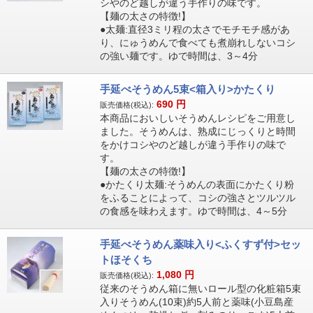
シやのど越しが違う手作りの味です。
【麺の太さの特徴!】
●太麺:直径3ミリ程の太さでモチモチ感があ
り、にゅうめんで食べても煮崩れしないコシ
の強い麺です。ゆで時間は、3～4分
手延べそうめん5束<箱入り>かたくり
690
円
販売価格(税込):
本商品においしいそうめんレシピをご用意し
ました。そうめんは、熟成にじっくりと時間
をかけコシやのど越しが違う手作りの味で
す。
【麺の太さの特徴!】
●かたくり太麺:そうめんの表面にかたくり粉
をふることによって、コシの強さとツルツル
の食感を味わえます。ゆで時間は、4～5分
手延べそうめん薬味入り<ふくすず付>セッ
トほそくち
1,080
円
販売価格(税込):
従来のそうめん箱に無いロール型の化粧箱5束
入りそうめん(10束)約5人前と薬味(小豆島産