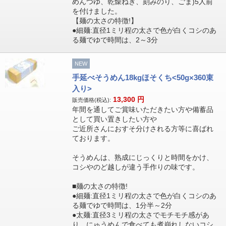
めんつゆ、乾燥ねぎ、刻みのり、ごま)5人前
を付けました。
【麺の太さの特徴!】
●細麺:直径1ミリ程の太さで色が白くコシのあ
る麺でゆで時間は、2～3分
NEW
手延べそうめん18kgほそくち<50g×360束
入り>
13,300
円
販売価格(税込):
年間を通してご賞味いただきたい方や備蓄品
として買い置きしたい方や
ご近所さんにおすそ分けされる方等に喜ばれ
ております。
そうめんは、熟成にじっくりと時間をかけ、
コシやのど越しが違う手作りの味です。
■麺の太さの特徴!
●細麺:直径1ミリ程の太さで色が白くコシのあ
る麺でゆで時間は、1分半～2分
●太麺:直径3ミリ程の太さでモチモチ感があ
り、にゅうめんで食べても煮崩れしないコシ