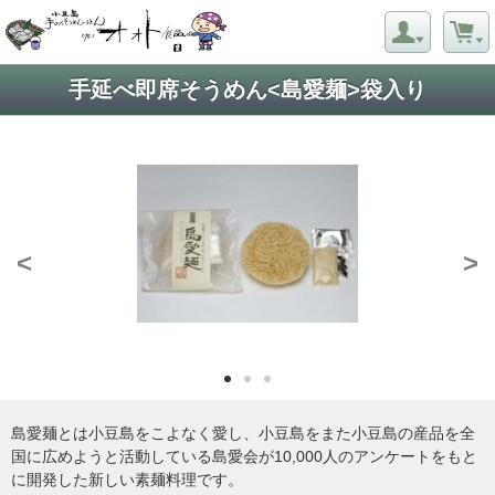
手延べ即席そうめん<島愛麺>袋入り
<
>
島愛麺とは小豆島をこよなく愛し、小豆島をまた小豆島の産品を全
国に広めようと活動している島愛会が10,000人のアンケートをもと
に開発した新しい素麺料理です。