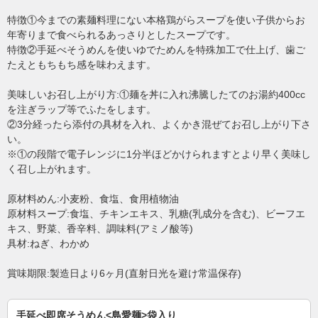
特徴①今までの素麺料理にない本格鶏がらスープを使い子供からお
年寄りまで食べられるあっさりとしたスープです。
特徴②手延べそうめんを使いゆでためんを特殊加工で仕上げ、歯ご
たえともちもち感を味わえます。
美味しいお召し上がり方:①麺を丼に入れ沸騰したてのお湯約400cc
を注ぎラップ等でふたをします。
②3分経ったら添付の具材を入れ、よくかき混ぜてお召し上がり下さ
い。
※①の段階で電子レンジに1分半ほどかけられますとより早く美味し
く召し上がれます。
原材料めん:小麦粉、食塩、食用植物油
原材料スープ:食塩、チキンエキス、乳糖(乳成分を含む)、ビーフエ
キス、野菜、香辛料、調味料(アミノ酸等)
具材:ねぎ、わかめ
賞味期限:製造日より6ヶ月(直射日光を避け常温保存)
手延べ即席そうめん<島愛麺>袋入り