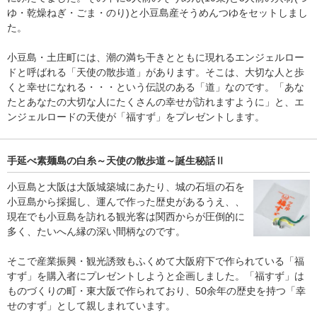
ゆ・乾燥ねぎ・ごま・のり)と小豆島産そうめんつゆをセットしまし
た。
小豆島・土庄町には、潮の満ち干きとともに現れるエンジェルロー
ドと呼ばれる「天使の散歩道」があります。そこは、大切な人と歩
くと幸せになれる・・・という伝説のある「道」なのです。「あな
たとあなたの大切な人にたくさんの幸せが訪れますように」と、エ
ンジェルロードの天使が「福すず」をプレゼントします。
手延べ素麺島の白糸～天使の散歩道～誕生秘話Ⅱ
小豆島と大阪は大阪城築城にあたり、城の石垣の石を
小豆島から採掘し、運んで作った歴史があるうえ、、
現在でも小豆島を訪れる観光客は関西からが圧倒的に
多く、たいへん縁の深い間柄なのです。
そこで産業振興・観光誘致もふくめて大阪府下で作られている「福
すず」を購入者にプレゼントしようと企画しました。「福すず」は
ものづくりの町・東大阪で作られており、50余年の歴史を持つ「幸
せのすず」として親しまれています。