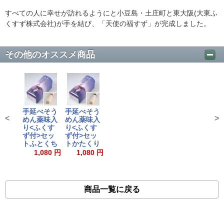
すべての人に幸せが訪れるようにと小豆島・土庄町と東大阪(大東ふ
くすず株式会社)が手を結び、「天使の福すず」が完成しました。
その他のオススメ商品
手延べそう
手延べそう
<
>
めん薬味入
めん薬味入
り<ふくす
り<ふくす
ず付>セッ
ず付>セッ
トふとくち
トかたくり
1,080 円
1,080 円
商品一覧に戻る