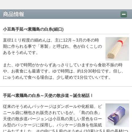
商品情報
小豆島手延べ素麺島の白糸(細口)
直径1ミリ程度の細めんは、主に12月～3月の冬の時
期に作られる事で「寒製」と呼ばれ、色が白くこしの
あるそうめんです。
また、ゆで時間がかからずあっさりしていますから食欲不振の時
や、お夜食にも最適です。ゆで時間は、約1分30秒位です。但し、
にゅうめんで食べる場合は、少し硬めで1分位でいいです。
手延べ素麺島の白糸～天使の散歩道～誕生秘話Ⅰ
従来のそうめんパッケージはダンボールや化粧箱、ビ
ニール袋に梱包され販売されているが、「島の白糸」
天使の散歩道バージョンは小豆島の美しい景色をロー
ル型のパッケージに採用し、パッケージ自身を包装紙
にみたてました。その中に5人前のそうめん(10束)と5人前の具材(つ