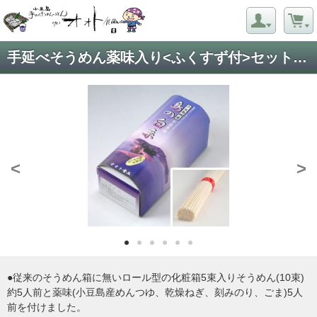
手延べそうめん薬味入り<ふくすず付>セットほそくち
<
>
●従来のそうめん箱に無いロール型の化粧箱5束入りそうめん(10束)
約5人前と薬味(小豆島産めんつゆ、乾燥ねぎ、刻みのり、ごま)5人
前を付けました。