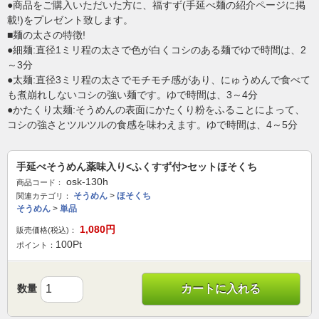
●商品をご購入いただいた方に、福すず(手延べ麺の紹介ページに掲
載!)をプレゼント致します。
■麺の太さの特徴!
●細麺:直径1ミリ程の太さで色が白くコシのある麺でゆで時間は、2
～3分
●太麺:直径3ミリ程の太さでモチモチ感があり、にゅうめんで食べて
も煮崩れしないコシの強い麺です。ゆで時間は、3～4分
●かたくり太麺:そうめんの表面にかたくり粉をふることによって、
コシの強さとツルツルの食感を味わえます。ゆで時間は、4～5分
手延べそうめん薬味入り<ふくすず付>セットほそくち
osk-130h
商品コード：
そうめん
>
ほそくち
関連カテゴリ：
そうめん
>
単品
1,080
円
販売価格(税込)：
100
Pt
ポイント：
数量
カートに入れる