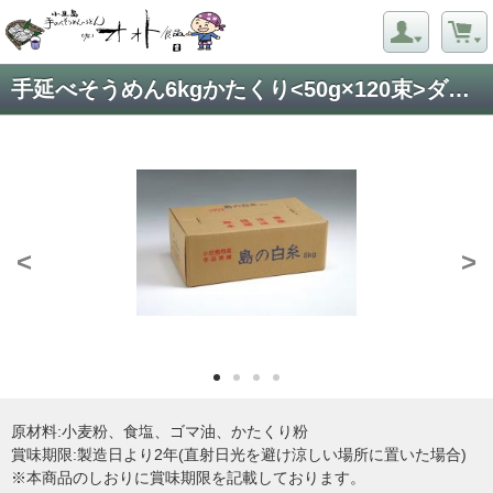
手延べそうめん6kgかたくり<50g×120束>ダンボール箱
<
>
原材料:小麦粉、食塩、ゴマ油、かたくり粉
賞味期限:製造日より2年(直射日光を避け涼しい場所に置いた場合)
※本商品のしおりに賞味期限を記載しております。