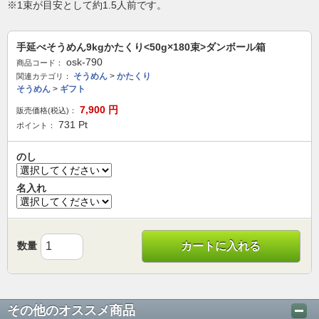
※1束が目安として約1.5人前です。
手延べそうめん9kgかたくり<50g×180束>ダンボール箱
osk-790
商品コード：
そうめん
>
かたくり
関連カテゴリ：
そうめん
>
ギフト
7,900
円
販売価格(税込)：
731
Pt
ポイント：
のし
名入れ
数量
カートに入れる
その他のオススメ商品