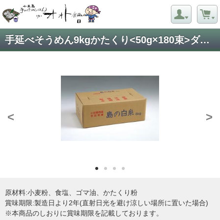
手延べそうめん9kgかたくり<50g×180束>ダンボール箱
<
>
原材料:小麦粉、食塩、ゴマ油、かたくり粉
賞味期限:製造日より2年(直射日光を避け涼しい場所に置いた場合)
※本商品のしおりに賞味期限を記載しております。