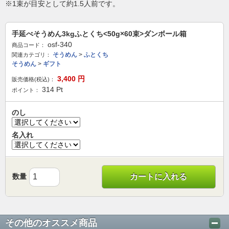
※1束が目安として約1.5人前です。
手延べそうめん3kgふとくち<50g×60束>ダンボール箱
osf-340
商品コード：
そうめん
>
ふとくち
関連カテゴリ：
そうめん
>
ギフト
3,400
円
販売価格(税込)：
314
Pt
ポイント：
のし
名入れ
数量
カートに入れる
その他のオススメ商品