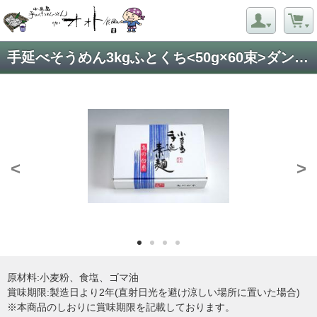
手延べそうめん3kgふとくち<50g×60束>ダンボール箱
<
>
原材料:小麦粉、食塩、ゴマ油
賞味期限:製造日より2年(直射日光を避け涼しい場所に置いた場合)
※本商品のしおりに賞味期限を記載しております。