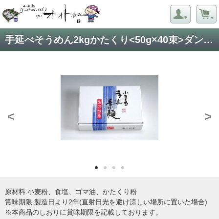
手延べそうめん2kgかたくり<50g×40束>ダンボール箱
<
>
原材料:小麦粉、食塩、ゴマ油、かたくり粉
賞味期限:製造日より2年(直射日光を避け涼しい場所に置いた場合)
※本商品のしおりに賞味期限を記載しております。