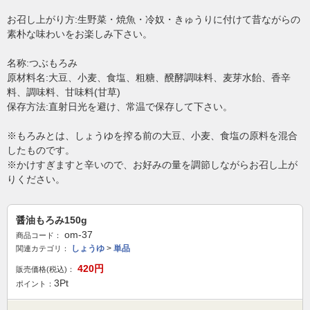
お召し上がり方:生野菜・焼魚・冷奴・きゅうりに付けて昔ながらの
素朴な味わいをお楽しみ下さい。
名称:つぶもろみ
原材料名:大豆、小麦、食塩、粗糖、醗酵調味料、麦芽水飴、香辛
料、調味料、甘味料(甘草)
保存方法:直射日光を避け、常温で保存して下さい。
※もろみとは、しょうゆを搾る前の大豆、小麦、食塩の原料を混合
したものです。
※かけすぎますと辛いので、お好みの量を調節しながらお召し上が
りください。
醤油もろみ150g
om-37
商品コード：
しょうゆ
>
単品
関連カテゴリ：
420
円
販売価格(税込)：
3
Pt
ポイント：