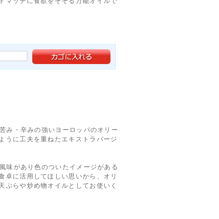
トマッチに食欲をそそる万能オイルで
は苦み・辛みの強いヨーロッパのオリー
ように工夫を重ねたエキストラバージ
ば風味があり色のついたイメージがある
食卓に活用してほしい思いから、オリ
天ぷらや炒め物オイルとしてお使いく