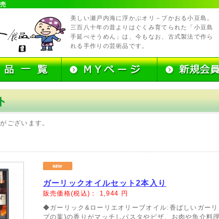
販売
美しい瀬戸内海に浮かぶオリ－ブかおる小豆島。
三百八十年の昔よりはぐくみ育てられた「小豆島
手延べそうめん」は、今もなお、古式製法で作ら
れる手作りの芸術品です。
ト
品がございます。
ガーリックオイルセット2本入り
販売価格(税込)：
1,944
円
◆ガーリック&ローリエオリーブオイル:香ばしいガーリ
ブの葉)の香りがマッチしパスタやピザ、お肉や魚介料