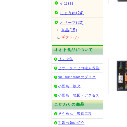
そば(1)
しょうゆ(24)
オリーブ(22)
単品(15)
ギフト(7)
オオト食品について
リンク集
ヒサ・クニヒコ職人探訪
soumenmanのブログ
小豆島 観光
小豆島 地図・アクセス
こだわりの商品
そうめん 製造工程
手延べ麺の紹介