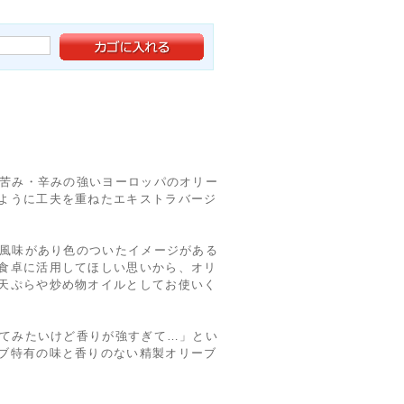
は苦み・辛みの強いヨーロッパのオリー
ように工夫を重ねたエキストラバージ
ば風味があり色のついたイメージがある
食卓に活用してほしい思いから、オリ
天ぷらや炒め物オイルとしてお使いく
ってみたいけど香りが強すぎて…」とい
ブ特有の味と香りのない精製オリーブ