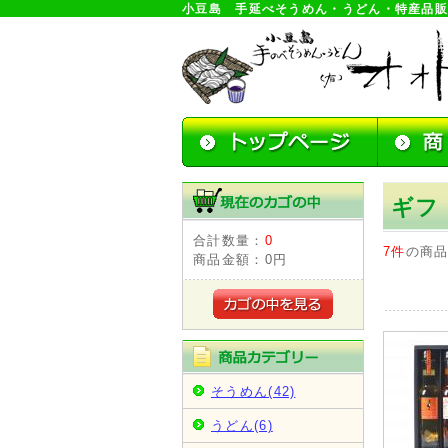
小豆島 手延べそうめん・うどん・特産品
ギフ
合計数量：
0
7件
の商
商品金額：
0円
そうめん(42)
うどん(6)