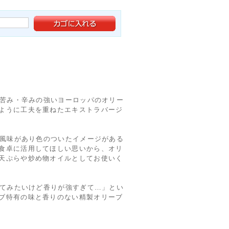
は苦み・辛みの強いヨーロッパのオリー
ように工夫を重ねたエキストラバージ
ば風味があり色のついたイメージがある
食卓に活用してほしい思いから、オリ
天ぷらや炒め物オイルとしてお使いく
ってみたいけど香りが強すぎて…」とい
ブ特有の味と香りのない精製オリーブ